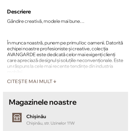
Descriere
Gândire creativă, modele mai bune…
În munca noastră, punem pe primul loc oamenii. Datorită
echipei noastre profesioniste și creative, colecția
AVANGARDE este dedicată celor mai exigenți clienți
care apreciază designul și soluțiile neconvenționale. Este
un răspuns la cele mai recente tendințe din industria
mobilei.
CITEȘTE MAI MULT
Magazinele noastre
Chișinău
Chișinău, str. Uzinelor 11W