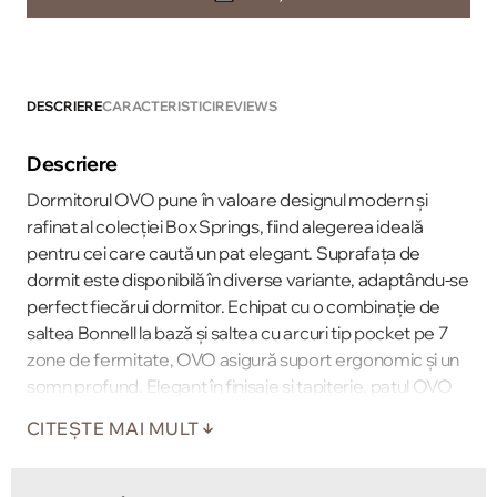
DESCRIERE
CARACTERISTICI
REVIEWS
Descriere
Dormitorul OVO pune în valoare designul modern și
rafinat al colecției Box Springs, fiind alegerea ideală
pentru cei care caută un pat elegant. Suprafața de
dormit este disponibilă în diverse variante, adaptându‑se
perfect fiecărui dormitor. Echipat cu o combinație de
saltea Bonnell la bază și saltea cu arcuri tip pocket pe 7
zone de fermitate, OVO asigură suport ergonomic și un
somn profund. Elegant în finisaje și tapițerie, patul OVO
se integrează armonios într‑un decor modern, aducând
CITEȘTE MAI MULT
confort premium și stil într‑un singur produs.