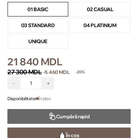
01 BASIC
02 CASUAL
03 STANDARD
04 PLATINIUM
UNIQUE
21 840 MDL
27 300 MDL
-5 460 MDL
-20%
−
+
Disponibilitate:
În stoc
Cumpără rapid
În coș