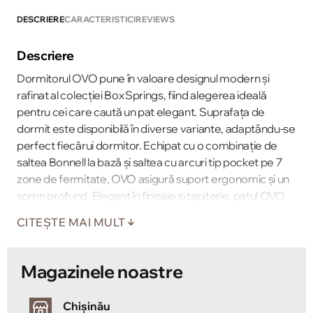
DESCRIERE
CARACTERISTICI
REVIEWS
Descriere
Dormitorul OVO pune în valoare designul modern și
rafinat al colecției Box Springs, fiind alegerea ideală
pentru cei care caută un pat elegant. Suprafața de
dormit este disponibilă în diverse variante, adaptându‑se
perfect fiecărui dormitor. Echipat cu o combinație de
saltea Bonnell la bază și saltea cu arcuri tip pocket pe 7
zone de fermitate, OVO asigură suport ergonomic și un
somn profund. Elegant în finisaje și tapițerie, patul OVO
se integrează armonios într‑un decor modern, aducând
CITEȘTE MAI MULT
confort premium și stil într‑un singur produs.
Magazinele noastre
Chișinău