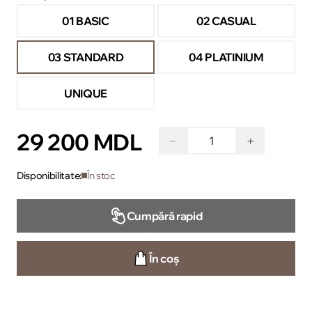
01 BASIC
02 CASUAL
03 STANDARD
04 PLATINIUM
UNIQUE
29 200 MDL
−
+
Disponibilitate:
În stoc
Cumpără rapid
În coș