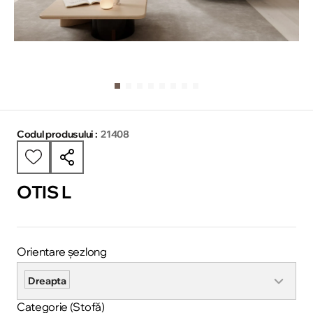
Codul produsului :
21408
OTIS L
Orientare șezlong
Dreapta
Categorie (Stofă)