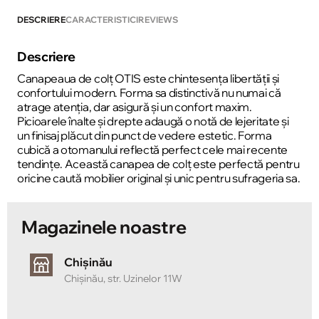
DESCRIERE
CARACTERISTICI
REVIEWS
Descriere
Canapeaua de colț OTIS este chintesența libertății și
confortului modern. Forma sa distinctivă nu numai că
atrage atenția, dar asigură și un confort maxim.
Picioarele înalte și drepte adaugă o notă de lejeritate și
un finisaj plăcut din punct de vedere estetic. Forma
cubică a otomanului reflectă perfect cele mai recente
tendințe. Această canapea de colț este perfectă pentru
oricine caută mobilier original și unic pentru sufrageria sa.
Magazinele noastre
Chișinău
Chișinău, str. Uzinelor 11W