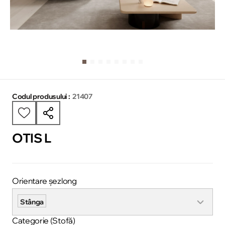
Codul produsului :
21407
OTIS L
Orientare șezlong
Stânga
Categorie (Stofă)