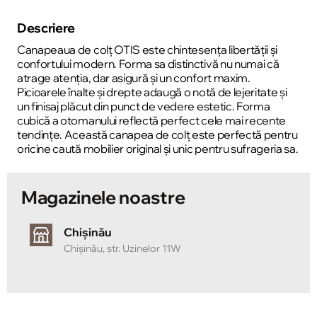
Descriere
Canapeaua de colț OTIS este chintesența libertății și
confortului modern. Forma sa distinctivă nu numai că
atrage atenția, dar asigură și un confort maxim.
Picioarele înalte și drepte adaugă o notă de lejeritate și
un finisaj plăcut din punct de vedere estetic. Forma
cubică a otomanului reflectă perfect cele mai recente
tendințe. Această canapea de colț este perfectă pentru
oricine caută mobilier original și unic pentru sufrageria sa.
Magazinele noastre
Chișinău
Chișinău, str. Uzinelor 11W