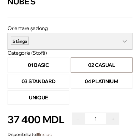
NUBE S
Orientare șezlong
Stânga
Categorie (Stofă)
01 BASIC
02 CASUAL
03 STANDARD
04 PLATINIUM
UNIQUE
37 400 MDL
−
+
Disponibilitate:
În stoc