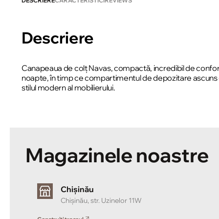
DESCRIERE
CARACTERISTICI
REVIEWS
Descriere
Canapeaua de colț Navas, compactă, incredibil de conforta
noapte, în timp ce compartimentul de depozitare ascuns 
stilul modern al mobilierului.
Magazinele noastre
Chișinău
Chișinău, str. Uzinelor 11W