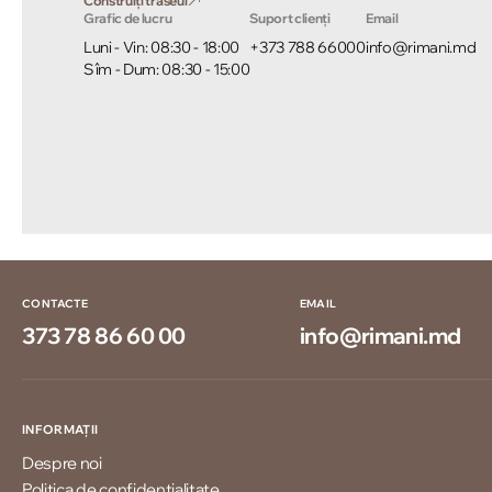
Construiți traseul
Grafic de lucru
Suport clienți
Email
Luni - Vin: 08:30 - 18:00
+373 788 66000
info@rimani.md
Sîm - Dum: 08:30 - 15:00
CONTACTE
EMAIL
373 78 86 60 00
info@rimani.md
INFORMAȚII
Despre noi
Politica de confidențialitate