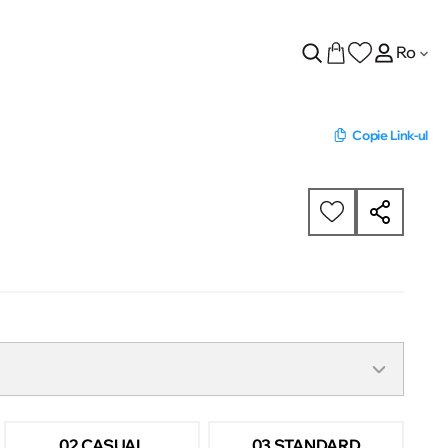
Ro
Copie Link-ul
02 CASUAL
03 STANDARD