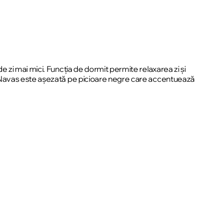
zi mai mici. Funcția de dormit permite relaxarea zi și
. Navas este așezată pe picioare negre care accentuează