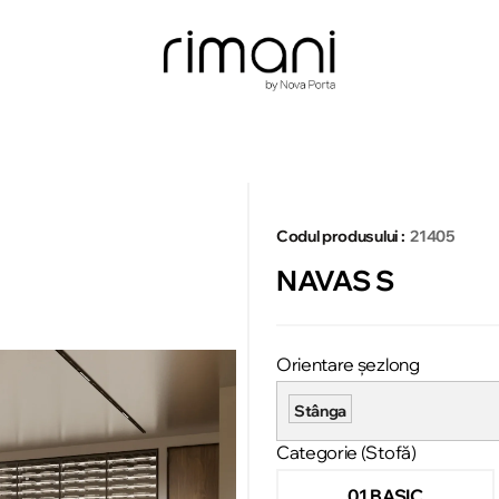
Codul produsului :
21405
NAVAS S
Orientare șezlong
Stânga
Categorie (Stofă)
01 BASIC