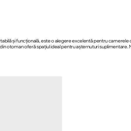
bilă și funcțională, este o alegere excelentă pentru camerele de 
din otoman oferă spațiul ideal pentru așternuturi suplimentare