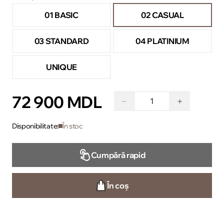
01 BASIC
02 CASUAL
03 STANDARD
04 PLATINIUM
UNIQUE
72 900 MDL
−
+
Disponibilitate:
În stoc
Cumpără rapid
În coș