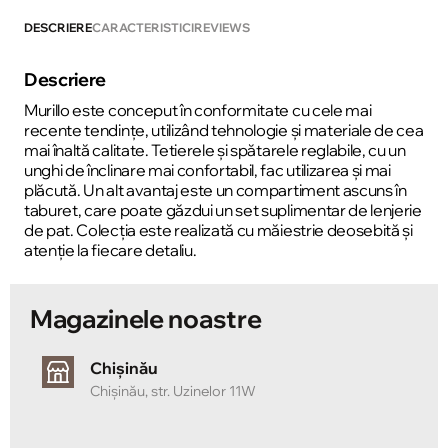
DESCRIERE
CARACTERISTICI
REVIEWS
Descriere
Murillo este conceput în conformitate cu cele mai
recente tendințe, utilizând tehnologie și materiale de cea
mai înaltă calitate. Tetierele și spătarele reglabile, cu un
unghi de înclinare mai confortabil, fac utilizarea și mai
plăcută. Un alt avantaj este un compartiment ascuns în
taburet, care poate găzdui un set suplimentar de lenjerie
de pat. Colecția este realizată cu măiestrie deosebită și
atenție la fiecare detaliu.
Magazinele noastre
Chișinău
Chișinău, str. Uzinelor 11W