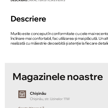
DESCRIERE
CARACTERISTICI
REVIEWS
Descriere
Murillo este conceput în conformitate cu cele mai recente te
înclinare mai confortabil, fac utilizarea și mai plăcută. U
realizată cu măiestrie deosebită și atenție la fiecare detali
Magazinele noastre
Chișinău
Chișinău, str. Uzinelor 11W