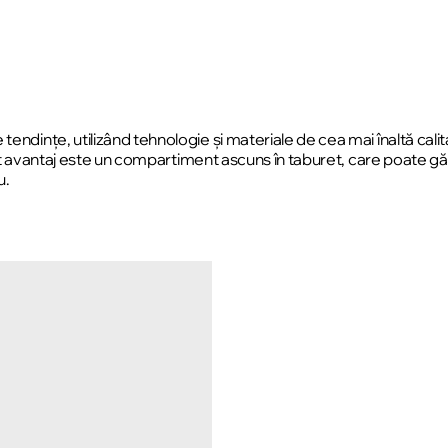
ndințe, utilizând tehnologie și materiale de cea mai înaltă calita
n alt avantaj este un compartiment ascuns în taburet, care poate g
u.