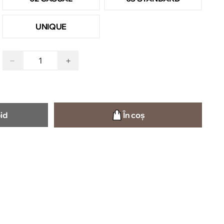
UNIQUE
−
+
id
În coș