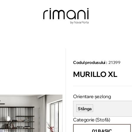
Codul produsului :
21399
MURILLO XL
Orientare șezlong
Stânga
Categorie (Stofă)
01 BASIC