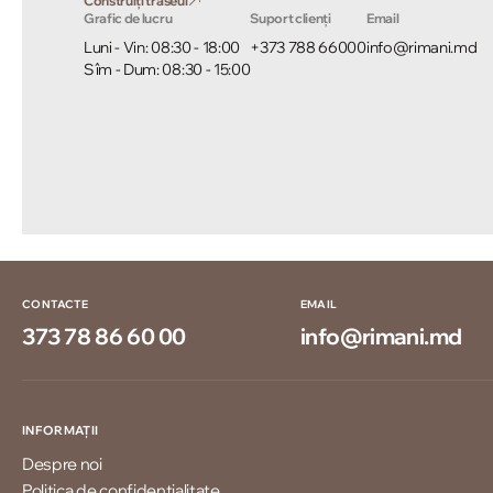
Construiți traseul
Grafic de lucru
Suport clienți
Email
Luni - Vin: 08:30 - 18:00
+373 788 66000
info@rimani.md
Sîm - Dum: 08:30 - 15:00
CONTACTE
EMAIL
373 78 86 60 00
info@rimani.md
INFORMAȚII
Despre noi
Politica de confidențialitate