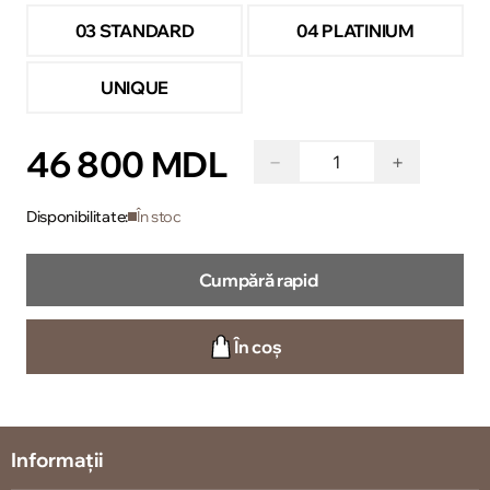
03 STANDARD
04 PLATINIUM
UNIQUE
46 800 MDL
−
+
Disponibilitate:
În stoc
Cumpără rapid
În coș
Informații