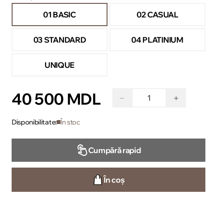
01 BASIC
02 CASUAL
03 STANDARD
04 PLATINIUM
UNIQUE
40 500 MDL
−
+
Disponibilitate:
În stoc
Cumpără rapid
În coș