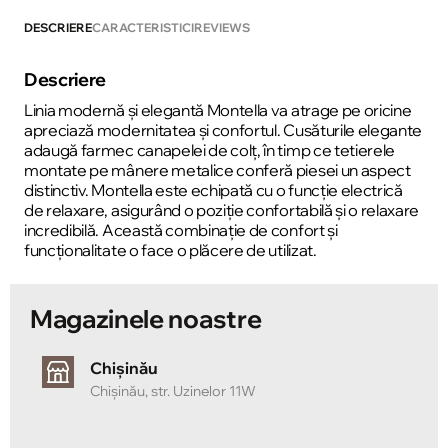
DESCRIERE
CARACTERISTICI
REVIEWS
Descriere
Linia modernă și elegantă Montella va atrage pe oricine
apreciază modernitatea și confortul. Cusăturile elegante
adaugă farmec canapelei de colț, în timp ce tetierele
montate pe mânere metalice conferă piesei un aspect
distinctiv. Montella este echipată cu o funcție electrică
de relaxare, asigurând o poziție confortabilă și o relaxare
incredibilă. Această combinație de confort și
funcționalitate o face o plăcere de utilizat.
Magazinele noastre
Chișinău
Chișinău, str. Uzinelor 11W