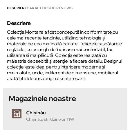
DESCRIERE
CARACTERISTICI
REVIEWS
Descriere
Colecția Montana a fost concepută în conformitate cu
cele mai recente tendințe, utilizând tehnologie și
materiale de cea mai înaltă calitate. Tetierele și spătarele
reglabile, cu un unghi de înclinare mai confortabil, fac
utilizarea și mai plăcută. Colecția este realizată cu
măiestrie deosebită și atenție la fiecare detaliu. Designul
colecției este ideal pentru interioare moderne și
minimaliste, unde, indiferent de dimensiune, mobilierul
arată întotdeauna original și interesant.
Magazinele noastre
Chișinău
Chișinău, str. Uzinelor 11W