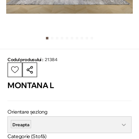
Codul produsului :
21384
MONTANA L
Orientare șezlong
Dreapta
Categorie (Stofă)