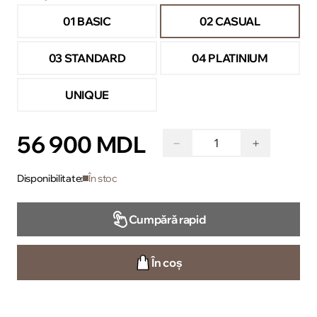
01 BASIC
02 CASUAL
03 STANDARD
04 PLATINIUM
UNIQUE
56 900 MDL
−
+
Disponibilitate:
În stoc
Cumpără rapid
În coș