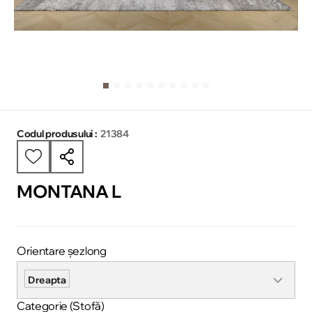
Codul produsului :
21384
MONTANA L
Orientare șezlong
Dreapta
Categorie (Stofă)