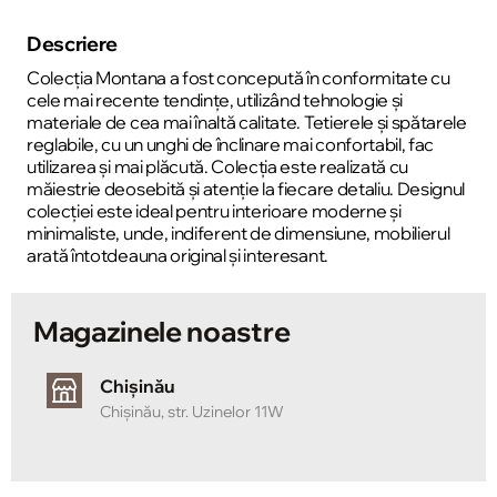
Descriere
Colecția Montana a fost concepută în conformitate cu
cele mai recente tendințe, utilizând tehnologie și
materiale de cea mai înaltă calitate. Tetierele și spătarele
reglabile, cu un unghi de înclinare mai confortabil, fac
utilizarea și mai plăcută. Colecția este realizată cu
măiestrie deosebită și atenție la fiecare detaliu. Designul
colecției este ideal pentru interioare moderne și
minimaliste, unde, indiferent de dimensiune, mobilierul
arată întotdeauna original și interesant.
Magazinele noastre
Chișinău
Chișinău, str. Uzinelor 11W