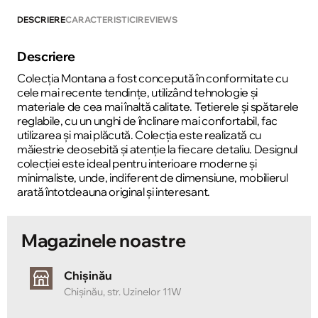
DESCRIERE
CARACTERISTICI
REVIEWS
Descriere
Colecția Montana a fost concepută în conformitate cu
cele mai recente tendințe, utilizând tehnologie și
materiale de cea mai înaltă calitate. Tetierele și spătarele
reglabile, cu un unghi de înclinare mai confortabil, fac
utilizarea și mai plăcută. Colecția este realizată cu
măiestrie deosebită și atenție la fiecare detaliu. Designul
colecției este ideal pentru interioare moderne și
minimaliste, unde, indiferent de dimensiune, mobilierul
arată întotdeauna original și interesant.
Magazinele noastre
Chișinău
Chișinău, str. Uzinelor 11W