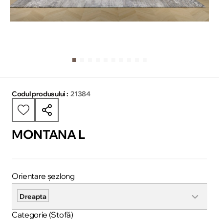
Codul produsului :
21384
MONTANA L
Orientare șezlong
Dreapta
Categorie (Stofă)