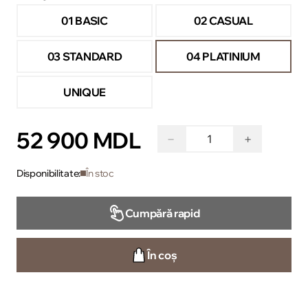
01 BASIC
02 CASUAL
03 STANDARD
04 PLATINIUM
UNIQUE
52 900 MDL
−
+
Disponibilitate:
În stoc
Cumpără rapid
În coș