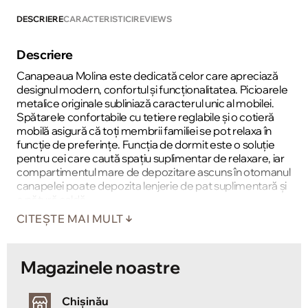
DESCRIERE
CARACTERISTICI
REVIEWS
Descriere
Canapeaua Molina este dedicată celor care apreciază
designul modern, confortul și funcționalitatea. Picioarele
metalice originale subliniază caracterul unic al mobilei.
Spătarele confortabile cu tetiere reglabile și o cotieră
mobilă asigură că toți membrii familiei se pot relaxa în
funcție de preferințe. Funcția de dormit este o soluție
pentru cei care caută spațiu suplimentar de relaxare, iar
compartimentul mare de depozitare ascuns în otomanul
canapelei poate depozita lenjerie de pat suplimentară și
o pătură caldă.
CITEȘTE MAI MULT
Magazinele noastre
Chișinău