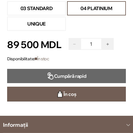
03 STANDARD
04 PLATINIUM
UNIQUE
89 500 MDL
−
+
Disponibilitate:
În stoc
Cumpără rapid
În coș
Informații