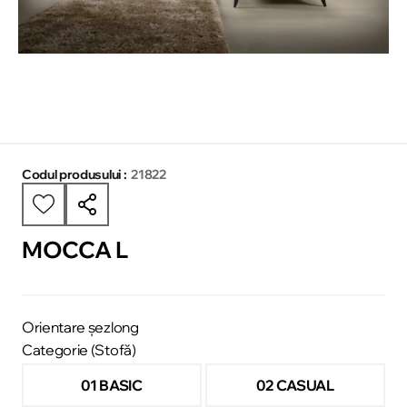
Codul produsului :
21822
MOCCA L
Orientare șezlong
Categorie (Stofă)
01 BASIC
02 CASUAL