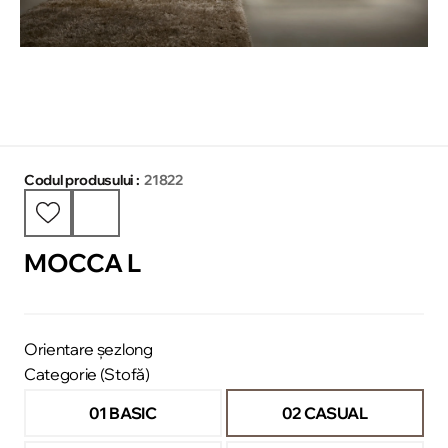
Codul produsului :
21822
MOCCA L
Orientare șezlong
Categorie (Stofă)
01 BASIC
02 CASUAL