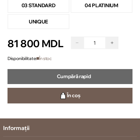
03 STANDARD
04 PLATINIUM
UNIQUE
81 800 MDL
−
+
Disponibilitate:
În stoc
Cumpără rapid
În coș
Informații