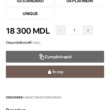
03 STANDARD
04 PLATINIUM
UNIQUE
18 300 MDL
−
+
Disponibilitate:
În stoc
Cumpără rapid
În coș
DESCRIERE
CARACTERISTICI
REVIEWS