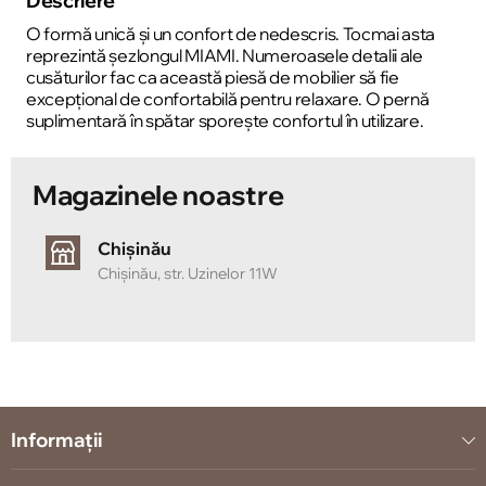
Descriere
O formă unică și un confort de nedescris. Tocmai asta
reprezintă șezlongul MIAMI. Numeroasele detalii ale
cusăturilor fac ca această piesă de mobilier să fie
excepțional de confortabilă pentru relaxare. O pernă
suplimentară în spătar sporește confortul în utilizare.
Magazinele noastre
Chișinău
Chișinău, str. Uzinelor 11W
Informații