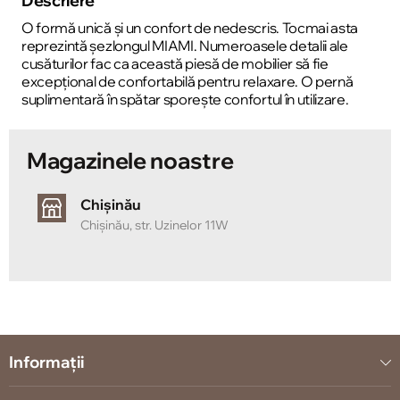
Descriere
O formă unică și un confort de nedescris. Tocmai asta
reprezintă șezlongul MIAMI. Numeroasele detalii ale
cusăturilor fac ca această piesă de mobilier să fie
excepțional de confortabilă pentru relaxare. O pernă
suplimentară în spătar sporește confortul în utilizare.
Magazinele noastre
Chișinău
Chișinău, str. Uzinelor 11W
Informații