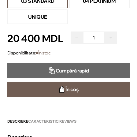
03 STANDARD
04 PLATINIUM
UNIQUE
20 400 MDL
−
+
Disponibilitate:
În stoc
Cumpără rapid
În coș
DESCRIERE
CARACTERISTICI
REVIEWS