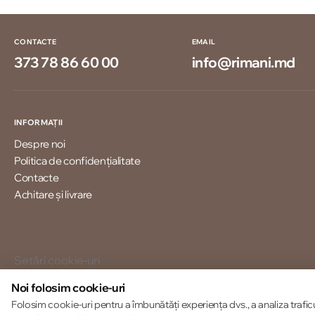
CONTACTE
EMAIL
373 78 86 60 00
info@rimani.md
INFORMAȚII
Despre noi
Politica de confidențialitate
Contacte
Achitare și livrare
Setări cookie-uri
Politica de cookie-uri
Noi folosim cookie-uri
Folosim cookie-uri pentru a îmbunătăți experiența dvs., a analiza trafic
© 2013 – 2026 ECOM