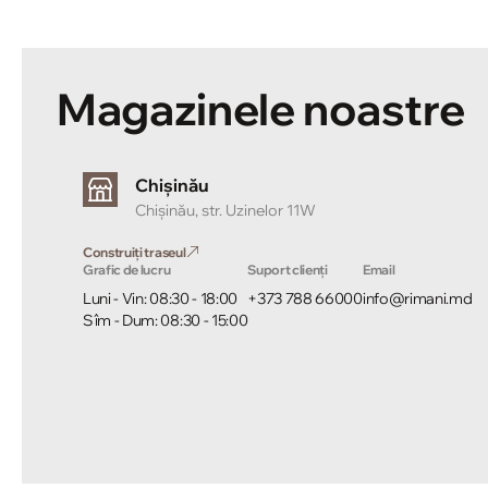
Magazinele noastre
Chișinău
Chișinău, str. Uzinelor 11W
Construiți traseul
Grafic de lucru
Suport clienți
Email
Luni - Vin: 08:30 - 18:00
+373 788 66000
info@rimani.md
Sîm - Dum: 08:30 - 15:00