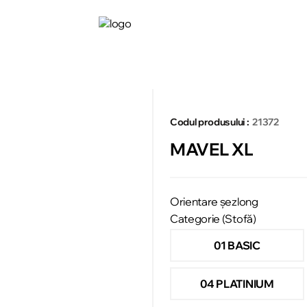
Codul produsului :
21372
MAVEL XL
Orientare șezlong
Categorie (Stofă)
01 BASIC
04 PLATINIUM