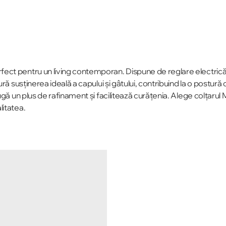
ct pentru un living contemporan. Dispune de reglare electrică a 
ă susținerea ideală a capului și gâtului, contribuind la o postură c
ugă un plus de rafinament și facilitează curățenia. Alege colțarul
litatea.