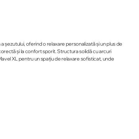
șezutului, oferind o relaxare personalizată și un plus de
orectă și la confort sporit. Structura solidă cu arcuri
 Mavel XL pentru un spațiu de relaxare sofisticat, unde