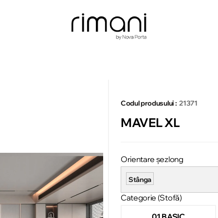
Codul produsului :
21371
MAVEL XL
Orientare șezlong
Stânga
Categorie (Stofă)
01 BASIC