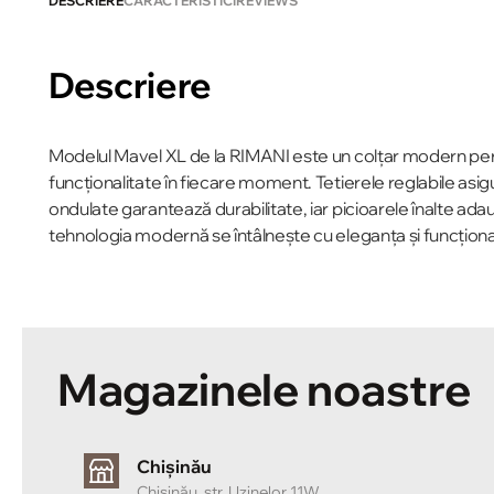
DESCRIERE
CARACTERISTICI
REVIEWS
Descriere
Modelul Mavel XL de la RIMANI este un colțar modern perfe
funcționalitate în fiecare moment. Tetierele reglabile asigur
ondulate garantează durabilitate, iar picioarele înalte ada
tehnologia modernă se întâlnește cu eleganța și funcționa
Magazinele noastre
Chișinău
Chișinău, str. Uzinelor 11W