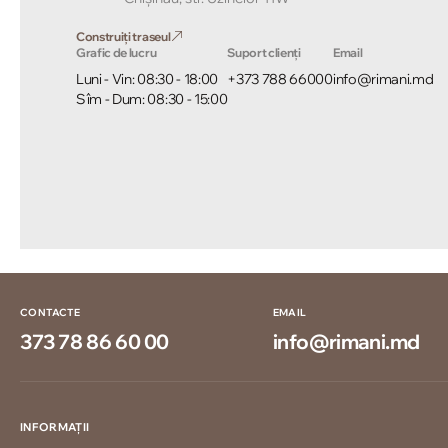
Construiți traseul
Grafic de lucru
Suport clienți
Email
Luni - Vin: 08:30 - 18:00
+373 788 66000
info@rimani.md
Sîm - Dum: 08:30 - 15:00
CONTACTE
EMAIL
373 78 86 60 00
info@rimani.md
INFORMAȚII