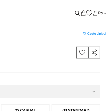
Ro
Copie Link-ul
02 CASUAL
03 STANDARD