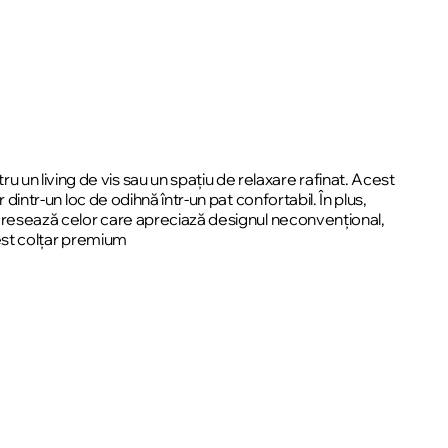
un living de vis sau un spațiu de relaxare rafinat. Acest
dintr-un loc de odihnă într-un pat confortabil. În plus,
 adresează celor care apreciază designul neconvențional,
acest colțar premium