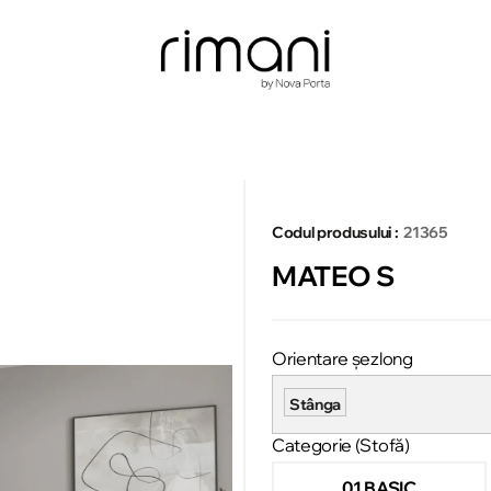
Codul produsului :
21365
MATEO S
Orientare șezlong
Stânga
Categorie (Stofă)
01 BASIC