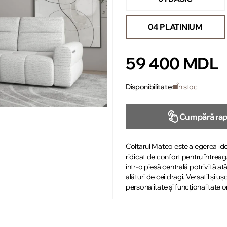
04 PLATINIUM
59 400 MDL
Disponibilitate:
În stoc
Cumpără rap
Colțarul Mateo este alegerea ide
ridicat de confort pentru întreag
într-o piesă centrală potrivită a
alături de cei dragi. Versatil și 
personalitate și funcționalitate o