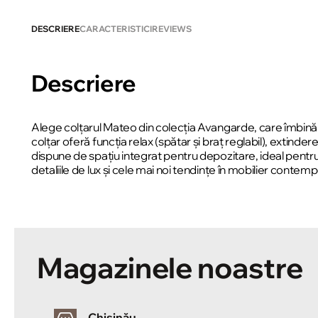
DESCRIERE
CARACTERISTICI
REVIEWS
Descriere
Alege colțarul Mateo din colecția Avangarde, care îmbină e
colțar oferă funcția relax (spătar și braț reglabil), extinde
dispune de spațiu integrat pentru depozitare, ideal pentru
detaliile de lux și cele mai noi tendințe în mobilier contem
Magazinele noastre
Chișinău