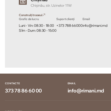
Chișinău, str. Uzinelor 11W
Construiți traseul
Grafic de lucru
Suport clienți
Email
Luni - Vin: 08:30 - 18:00
+373 788 66000
info@rimani.md
Sîm - Dum: 08:30 - 15:00
CONTACTE
EMAIL
373 78 86 60 00
info@rimani.md