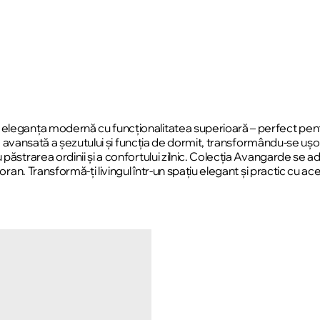
leganța modernă cu funcționalitatea superioară – perfect pentru 
re avansată a șezutului și funcția de dormit, transformându-se ușor 
 păstrarea ordinii și a confortului zilnic. Colecția Avangarde se
poran. Transformă-ți livingul într-un spațiu elegant și practic cu 