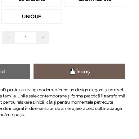
UNIQUE
−
+
id
În coș
ală pentru un living modern, oferind un design elegant și un nivel
a familie. Liniile sale contemporane și forma practică îl transformă
tât pentru relaxare zilnică, cât și pentru momentele petrecute
ușor de integrat în diverse stiluri de amenajare, acest colțar adaugă
ricărui spațiu.