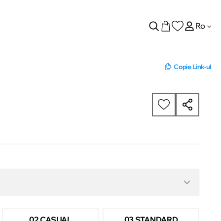
Ro
Copie Link-ul
02 CASUAL
03 STANDARD