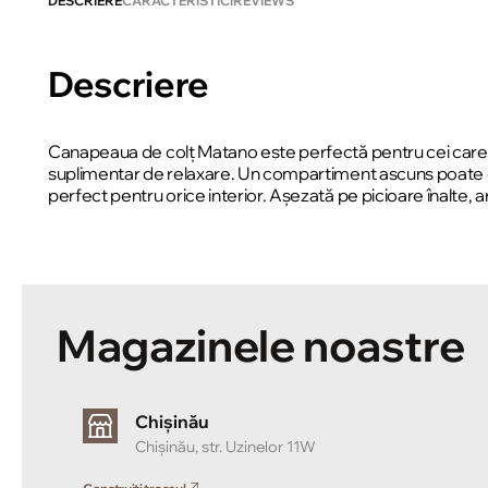
DESCRIERE
CARACTERISTICI
REVIEWS
Descriere
Canapeaua de colț Matano este perfectă pentru cei care a
suplimentar de relaxare. Un compartiment ascuns poate găz
perfect pentru orice interior. Așezată pe picioare înalte, a
Magazinele noastre
Chișinău
Chișinău, str. Uzinelor 11W