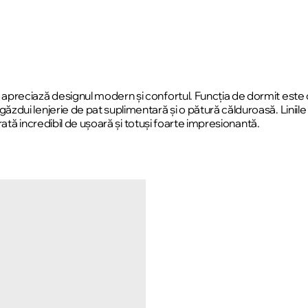
preciază designul modern și confortul. Funcția de dormit este o
dui lenjerie de pat suplimentară și o pătură călduroasă. Liniile
rată incredibil de ușoară și totuși foarte impresionantă.