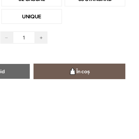
UNIQUE
−
+
id
În coș