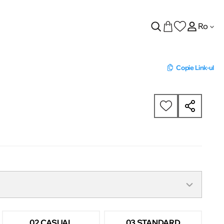
Ro
Copie Link-ul
02 CASUAL
03 STANDARD