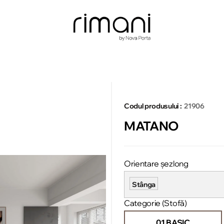
Codul produsului :
21906
MATANO
Orientare șezlong
Stânga
Categorie (Stofă)
01 BASIC