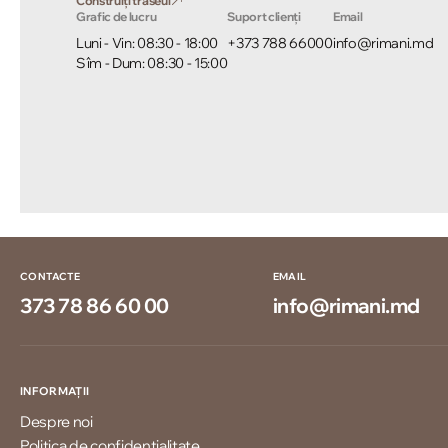
Construiți traseul
Grafic de lucru
Suport clienți
Email
Luni - Vin: 08:30 - 18:00
+373 788 66000
info@rimani.md
Sîm - Dum: 08:30 - 15:00
CONTACTE
EMAIL
373 78 86 60 00
info@rimani.md
INFORMAȚII
Despre noi
Politica de confidențialitate