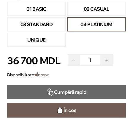
01 BASIC
02 CASUAL
03 STANDARD
04 PLATINIUM
UNIQUE
36 700 MDL
−
+
Disponibilitate:
În stoc
Cumpără rapid
În coș