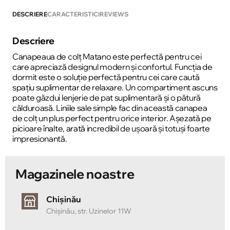
DESCRIERE
CARACTERISTICI
REVIEWS
Descriere
Canapeaua de colț Matano este perfectă pentru cei
care apreciază designul modern și confortul. Funcția de
dormit este o soluție perfectă pentru cei care caută
spațiu suplimentar de relaxare. Un compartiment ascuns
poate găzdui lenjerie de pat suplimentară și o pătură
călduroasă. Liniile sale simple fac din această canapea
de colț un plus perfect pentru orice interior. Așezată pe
picioare înalte, arată incredibil de ușoară și totuși foarte
impresionantă.
Magazinele noastre
Chișinău
Chișinău, str. Uzinelor 11W