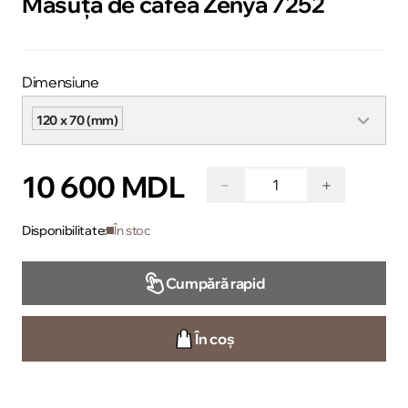
Măsuță de cafea Zenya 7252
Dimensiune
120 x 70 (mm)
10 600 MDL
−
+
Disponibilitate:
În stoc
Cumpără rapid
În coș