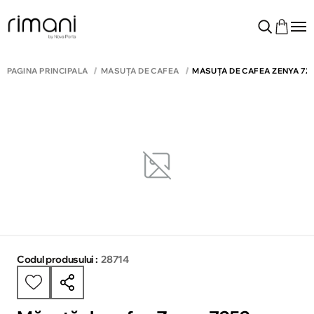
PAGINA PRINCIPALĂ
MĂSUȚĂ DE CAFEA
MĂSUȚĂ DE CAFEA ZENYA 72
Codul produsului :
28714