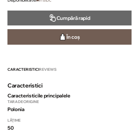
Disponibilitate:
În stoc
Cumpără rapid
În coș
CARACTERISTICI
REVIEWS
Caracteristici
Caracteristicile principalele
TARA DE ORIGINE
Polonia
LĂŢIME
50