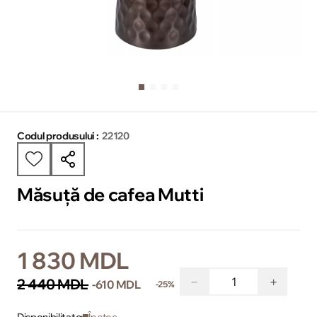
Codul produsului :
22120
Măsuță de cafea Mutti
1 830 MDL
−
+
2 440 MDL
-610 MDL
-25%