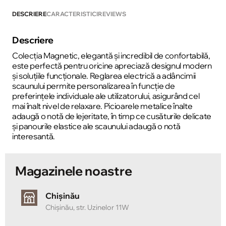
DESCRIERE
CARACTERISTICI
REVIEWS
Descriere
Colecția Magnetic, elegantă și incredibil de confortabilă,
este perfectă pentru oricine apreciază designul modern
și soluțiile funcționale. Reglarea electrică a adâncimii
scaunului permite personalizarea în funcție de
preferințele individuale ale utilizatorului, asigurând cel
mai înalt nivel de relaxare. Picioarele metalice înalte
adaugă o notă de lejeritate, în timp ce cusăturile delicate
și panourile elastice ale scaunului adaugă o notă
interesantă.
Magazinele noastre
Chișinău
Chișinău, str. Uzinelor 11W