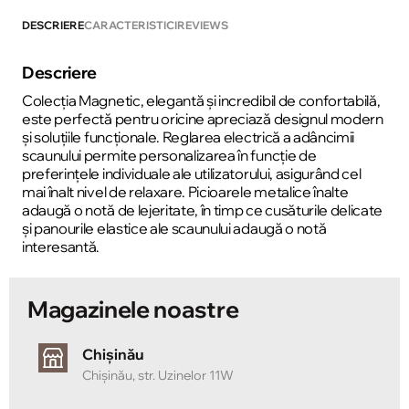
DESCRIERE
CARACTERISTICI
REVIEWS
Descriere
Colecția Magnetic, elegantă și incredibil de confortabilă,
este perfectă pentru oricine apreciază designul modern
și soluțiile funcționale. Reglarea electrică a adâncimii
scaunului permite personalizarea în funcție de
preferințele individuale ale utilizatorului, asigurând cel
mai înalt nivel de relaxare. Picioarele metalice înalte
adaugă o notă de lejeritate, în timp ce cusăturile delicate
și panourile elastice ale scaunului adaugă o notă
interesantă.
Magazinele noastre
Chișinău
Chișinău, str. Uzinelor 11W