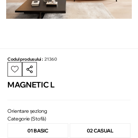
Codul produsului :
21360
MAGNETIC L
Orientare șezlong
Categorie (Stofă)
01 BASIC
02 CASUAL