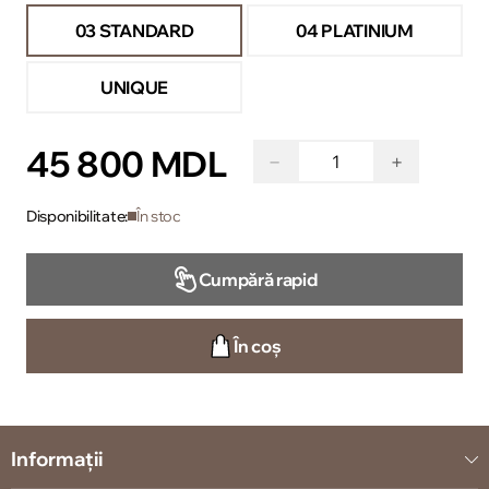
03 STANDARD
04 PLATINIUM
UNIQUE
45 800 MDL
−
+
Disponibilitate:
În stoc
Cumpără rapid
În coș
Informații