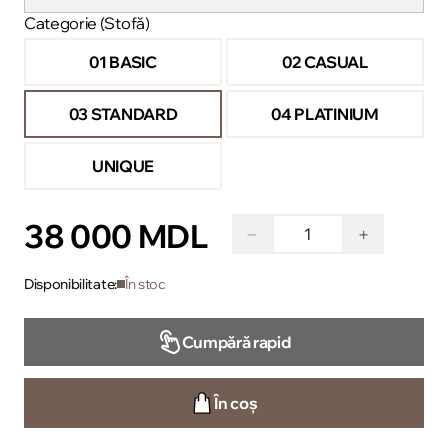
Categorie (Stofă)
01 BASIC
02 CASUAL
03 STANDARD
04 PLATINIUM
UNIQUE
38 000 MDL
−
+
Disponibilitate:
În stoc
Cumpără rapid
În coș