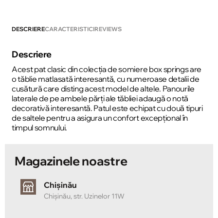
DESCRIERE
CARACTERISTICI
REVIEWS
Descriere
Acest pat clasic din colecția de somiere box springs are
o tăblie matlasată interesantă, cu numeroase detalii de
cusătură care disting acest model de altele. Panourile
laterale de pe ambele părți ale tăbliei adaugă o notă
decorativă interesantă. Patul este echipat cu două tipuri
de saltele pentru a asigura un confort excepțional în
timpul somnului.
Magazinele noastre
Chișinău
Chișinău, str. Uzinelor 11W