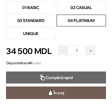
01 BASIC
02 CASUAL
03 STANDARD
04 PLATINIUM
UNIQUE
34 500 MDL
−
+
Disponibilitate:
În stoc
Cumpără rapid
În coș