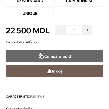
03 STANDARD
04 PLATINIUM
UNIQUE
22 500 MDL
−
+
Disponibilitate:
În stoc
Cumpără rapid
În coș
CARACTERISTICI
REVIEWS