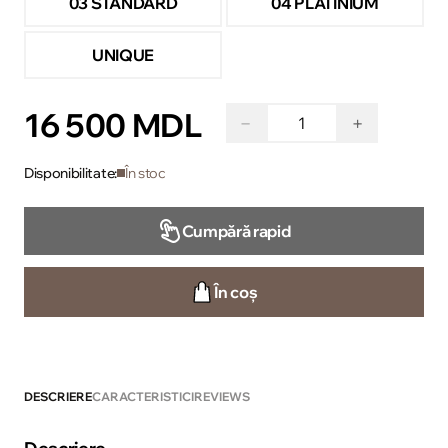
03 STANDARD
04 PLATINIUM
UNIQUE
16 500 MDL
−
+
Disponibilitate:
În stoc
Cumpără rapid
În coș
DESCRIERE
CARACTERISTICI
REVIEWS