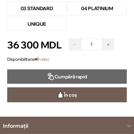
03 STANDARD
04 PLATINIUM
UNIQUE
36 300 MDL
−
+
Disponibilitate:
În stoc
Cumpără rapid
În coș
Informații