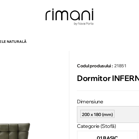
IELE NATURALĂ
Codul produsului :
21851
Dormitor INFERNO
Dimensiune
200 x 180 (mm)
Categorie (Stofă)
01 BASIC