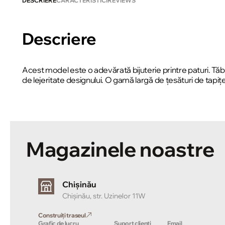
DESCRIERE
CARACTERISTICI
REVIEWS
Descriere
Acest model este o adevărată bijuterie printre paturi. Tăb
de lejeritate designului. O gamă largă de țesături de tapițe
Magazinele noastre
Chișinău
Chișinău, str. Uzinelor 11W
Construiți traseul
Grafic de lucru
Suport clienți
Email