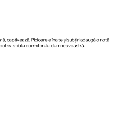
, captivează. Picioarele înalte și subțiri adaugă o notă
 potrivi stilului dormitorului dumneavoastră.