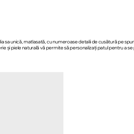
lia sa unică, matlasată, cu numeroase detalii de cusătură pe spumă
rie și piele naturală vă permite să personalizați patul pentru a se