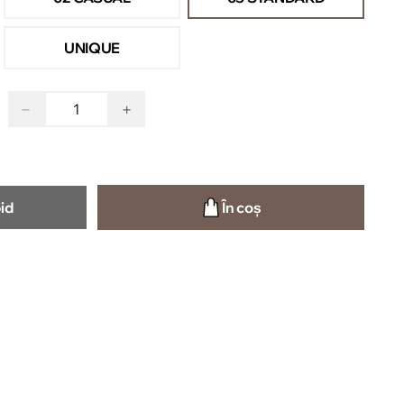
UNIQUE
−
+
id
În coș