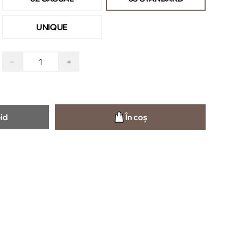
UNIQUE
−
+
id
În coș