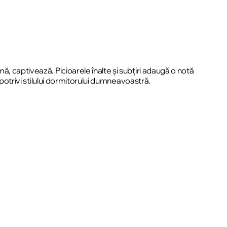
, captivează. Picioarele înalte și subțiri adaugă o notă
 potrivi stilului dormitorului dumneavoastră.