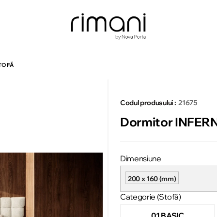
TOFĂ
Codul produsului :
21675
Dormitor INFERNO
Dimensiune
200 x 160 (mm)
Categorie (Stofă)
01 BASIC