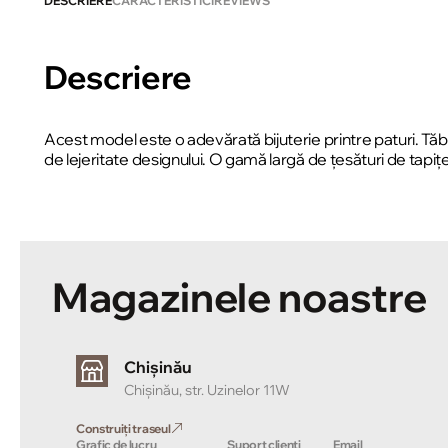
DESCRIERE
CARACTERISTICI
REVIEWS
Descriere
Acest model este o adevărată bijuterie printre paturi. Tăb
de lejeritate designului. O gamă largă de țesături de tapițe
Magazinele noastre
Chișinău
Chișinău, str. Uzinelor 11W
Construiți traseul
Grafic de lucru
Suport clienți
Email