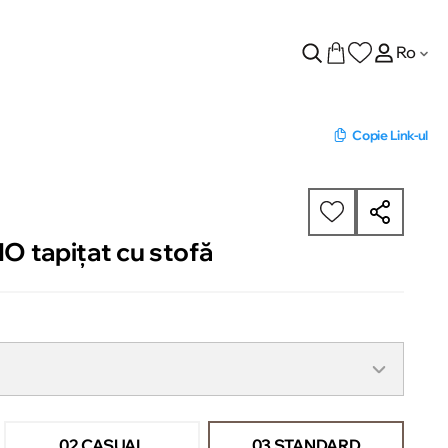
Ro
Copie Link-ul
 tapițat cu stofă
02 CASUAL
03 STANDARD