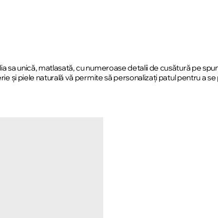
lia sa unică, matlasată, cu numeroase detalii de cusătură pe spumă
rie și piele naturală vă permite să personalizați patul pentru a se