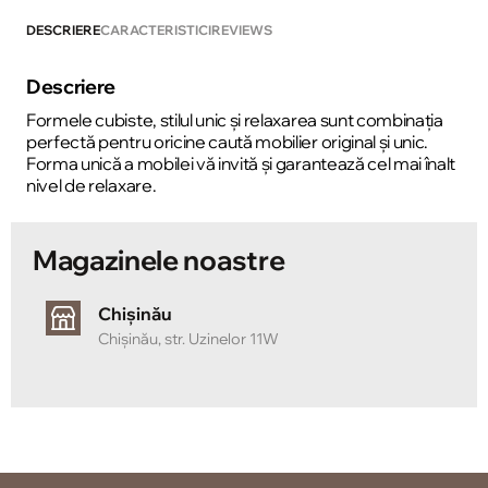
DESCRIERE
CARACTERISTICI
REVIEWS
Descriere
Formele cubiste, stilul unic și relaxarea sunt combinația
perfectă pentru oricine caută mobilier original și unic.
Forma unică a mobilei vă invită și garantează cel mai înalt
nivel de relaxare.
Magazinele noastre
Chișinău
Chișinău, str. Uzinelor 11W