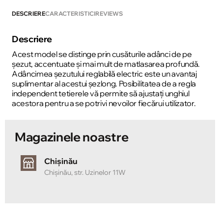
DESCRIERE
CARACTERISTICI
REVIEWS
Descriere
Acest model se distinge prin cusăturile adânci de pe
șezut, accentuate și mai mult de matlasarea profundă.
Adâncimea șezutului reglabilă electric este un avantaj
suplimentar al acestui șezlong. Posibilitatea de a regla
independent tetierele vă permite să ajustați unghiul
acestora pentru a se potrivi nevoilor fiecărui utilizator.
Magazinele noastre
Chișinău
Chișinău, str. Uzinelor 11W