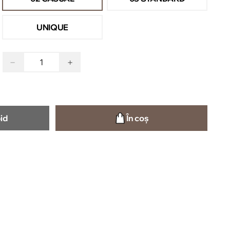
UNIQUE
−
+
id
În coș