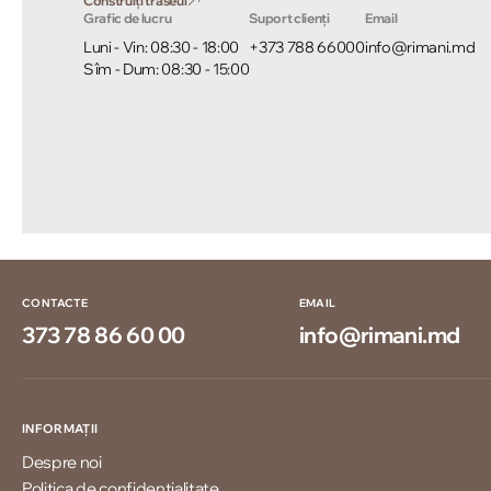
Construiți traseul
Grafic de lucru
Suport clienți
Email
Luni - Vin: 08:30 - 18:00
+373 788 66000
info@rimani.md
Sîm - Dum: 08:30 - 15:00
CONTACTE
EMAIL
373 78 86 60 00
info@rimani.md
INFORMAȚII
Despre noi
Politica de confidențialitate