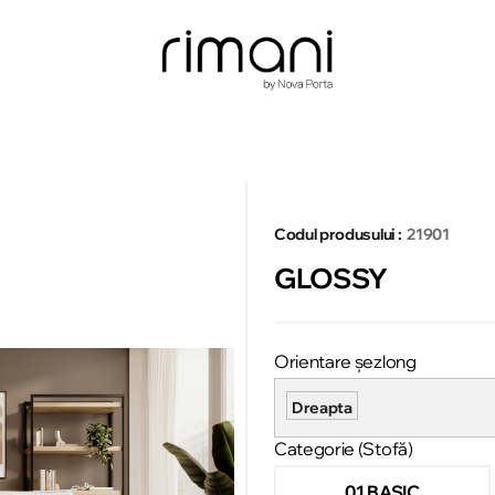
Codul produsului :
21901
GLOSSY
Orientare șezlong
Dreapta
Categorie (Stofă)
01 BASIC