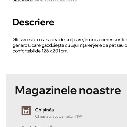
DESCRIERE
CARACTERISTICI
REVIEWS
Descriere
Glossy este o canapea de colț care, în ciuda dimensiunil
generos, care găzduiește cu ușurință lenjerie de pat sau 
confortabil de 126 x 201 cm.
Magazinele noastre
Chișinău
Chișinău, str. Uzinelor 11W