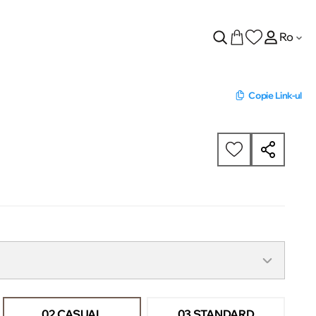
Ro
Copie Link-ul
02 CASUAL
03 STANDARD