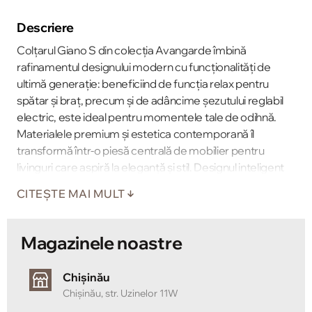
Descriere
Colțarul Giano S din colecția Avangarde îmbină
rafinamentul designului modern cu funcționalități de
ultimă generație: beneficiind de funcția relax pentru
spătar și braț, precum și de adâncime şezutului reglabil
electric, este ideal pentru momentele tale de odihnă.
Materialele premium și estetica contemporană îl
transformă într-o piesă centrală de mobilier pentru
livinguri care aspiră la eleganţă și stil. Designul inteligent
include o arhitectură modulară adaptabilă și un finisaj ce
CITEȘTE MAI MULT
atrage privirile. Alege Giano S pentru un spațiu de
relaxare sofisticat, cu confort personalizat și aspect
premium.
Magazinele noastre
Chișinău
Chișinău, str. Uzinelor 11W