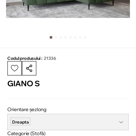
Codul produsului :
21336
GIANO S
Orientare șezlong
Dreapta
Categorie (Stofă)