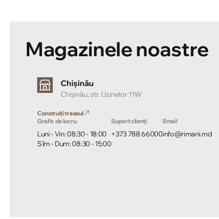
Magazinele noastre
Chișinău
Chișinău, str. Uzinelor 11W
Construiți traseul
Grafic de lucru
Suport clienți
Email
Luni - Vin: 08:30 - 18:00
+373 788 66000
info@rimani.md
Sîm - Dum: 08:30 - 15:00