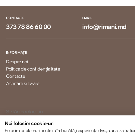
CONTACTE
EMAIL
373 78 86 60 00
info@rimani.md
INFORMAȚII
Despre noi
Politica de confidențialitate
Contacte
Achitare și livrare
Setări cookie-uri
Politica de cookie-uri
Noi folosim cookie-uri
Folosim cookie-uri pentru a îmbunătăți experiența dvs., a analiza trafic
© 2013 – 2026 ECOM