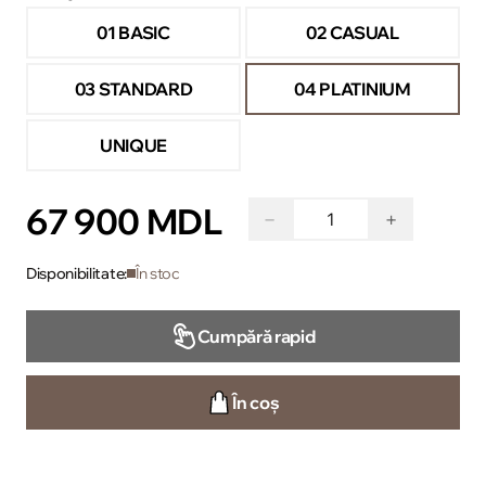
01 BASIC
02 CASUAL
03 STANDARD
04 PLATINIUM
UNIQUE
67 900 MDL
−
+
Disponibilitate:
În stoc
Cumpără rapid
În coș