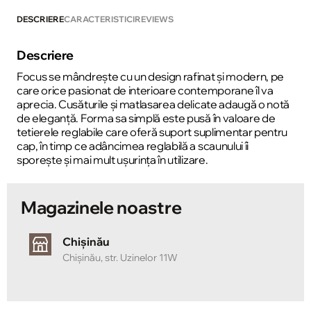
DESCRIERE
CARACTERISTICI
REVIEWS
Descriere
Focus se mândrește cu un design rafinat și modern, pe
care orice pasionat de interioare contemporane îl va
aprecia. Cusăturile și matlasarea delicate adaugă o notă
de eleganță. Forma sa simplă este pusă în valoare de
tetierele reglabile care oferă suport suplimentar pentru
cap, în timp ce adâncimea reglabilă a scaunului îi
sporește și mai mult ușurința în utilizare.
Magazinele noastre
Chișinău
Chișinău, str. Uzinelor 11W