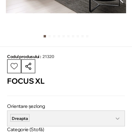
Codul produsului :
21320
FOCUS XL
Orientare șezlong
Dreapta
Categorie (Stofă)