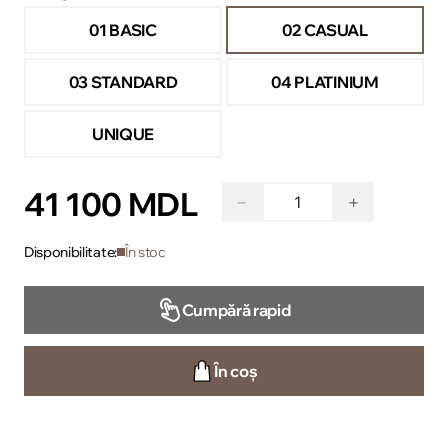
01 BASIC
02 CASUAL
03 STANDARD
04 PLATINIUM
UNIQUE
41 100 MDL
−
+
Disponibilitate:
În stoc
Cumpără rapid
În coș