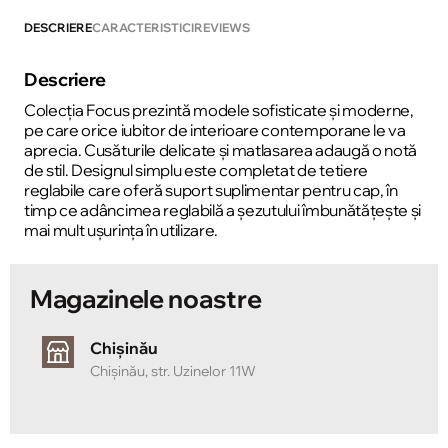
DESCRIERE
CARACTERISTICI
REVIEWS
Descriere
Colecția Focus prezintă modele sofisticate și moderne,
pe care orice iubitor de interioare contemporane le va
aprecia. Cusăturile delicate și matlasarea adaugă o notă
de stil. Designul simplu este completat de tetiere
reglabile care oferă suport suplimentar pentru cap, în
timp ce adâncimea reglabilă a șezutului îmbunătățește și
mai mult ușurința în utilizare.
Magazinele noastre
Chișinău
Chișinău, str. Uzinelor 11W