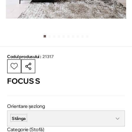
Codul produsului :
21317
FOCUS S
Orientare șezlong
Stânga
Categorie (Stofă)