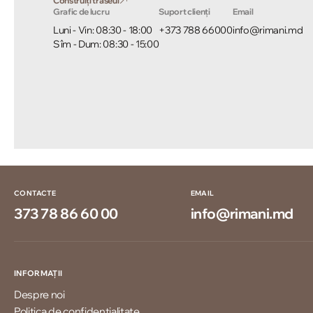
Construiți traseul
Grafic de lucru
Suport clienți
Email
Luni - Vin: 08:30 - 18:00
+373 788 66000
info@rimani.md
Sîm - Dum: 08:30 - 15:00
CONTACTE
EMAIL
373 78 86 60 00
info@rimani.md
INFORMAȚII
Despre noi
Politica de confidențialitate