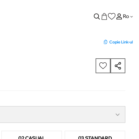
Ro
Copie Link-ul
02 CASUAL
03 STANDARD