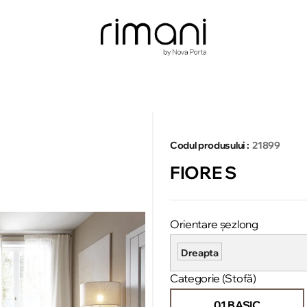
Codul produsului :
21899
FIORE S
Orientare șezlong
Dreapta
Categorie (Stofă)
01 BASIC