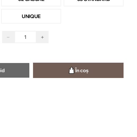
UNIQUE
−
+
id
În coș