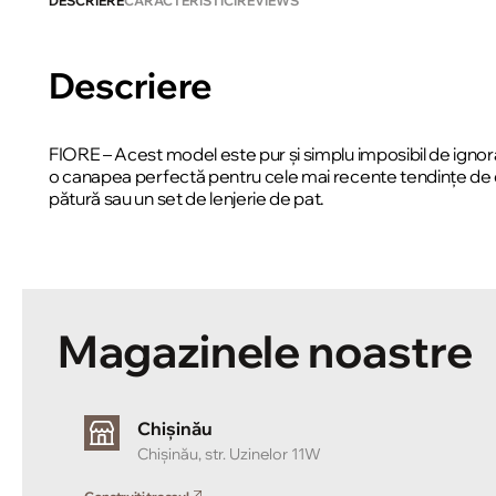
DESCRIERE
CARACTERISTICI
REVIEWS
Descriere
FIORE – Acest model este pur și simplu imposibil de ignora
o canapea perfectă pentru cele mai recente tendințe de d
pătură sau un set de lenjerie de pat.
Magazinele noastre
Chișinău
Chișinău, str. Uzinelor 11W