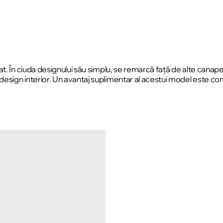
t. În ciuda designului său simplu, se remarcă față de alte canape
esign interior. Un avantaj suplimentar al acestui model este c