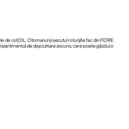
le de colț DL. Otomanul și șezutul rotunjite fac din FIORE
ompartimentul de depozitare ascuns, care poate găzdui o