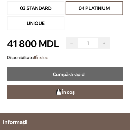
03 STANDARD
04 PLATINIUM
UNIQUE
41 800 MDL
−
+
Disponibilitate:
În stoc
Cumpără rapid
În coș
Informații