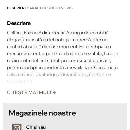
DESCRIERE
CARACTERISTICI
REVIEWS
Descriere
Colțarul Falcao S din colecția Avangarde combină
eleganța rafinată cu tehnologia modernă, oferind
confort absolut în fiecare moment. Este echipat cu
mecanism electric pentru extinderea șezutului, funcție
relax pentru tetieră și braț, precum și spătar glisant,
pentru o adaptare perfectă la nevoile tale. Construcția
solidă cu arc tip val asigură durabilitate și confort pe
termen lung.
CITEȘTE MAI MULT
Magazinele noastre
Chișinău