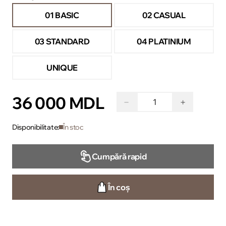
01 BASIC
02 CASUAL
03 STANDARD
04 PLATINIUM
UNIQUE
36 000 MDL
−
+
Disponibilitate:
În stoc
Cumpără rapid
În coș