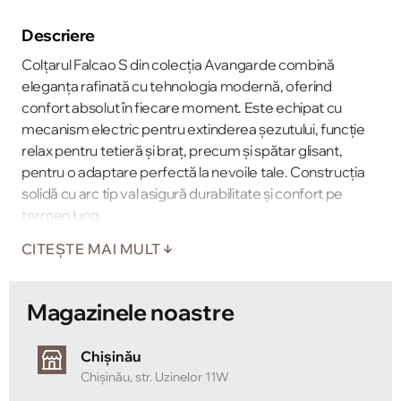
Descriere
Colțarul Falcao S din colecția Avangarde combină
eleganța rafinată cu tehnologia modernă, oferind
confort absolut în fiecare moment. Este echipat cu
mecanism electric pentru extinderea șezutului, funcție
relax pentru tetieră și braț, precum și spătar glisant,
pentru o adaptare perfectă la nevoile tale. Construcția
solidă cu arc tip val asigură durabilitate și confort pe
termen lung.
CITEȘTE MAI MULT
Magazinele noastre
Chișinău
Chișinău, str. Uzinelor 11W