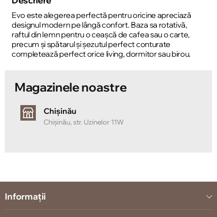
Descriere
Evo este alegerea perfectă pentru oricine apreciază
designul modern pe lângă confort. Baza sa rotativă,
raftul din lemn pentru o ceașcă de cafea sau o carte,
precum și spătarul și șezutul perfect conturate
completează perfect orice living, dormitor sau birou.
Magazinele noastre
Chișinău
Chișinău, str. Uzinelor 11W
Informații