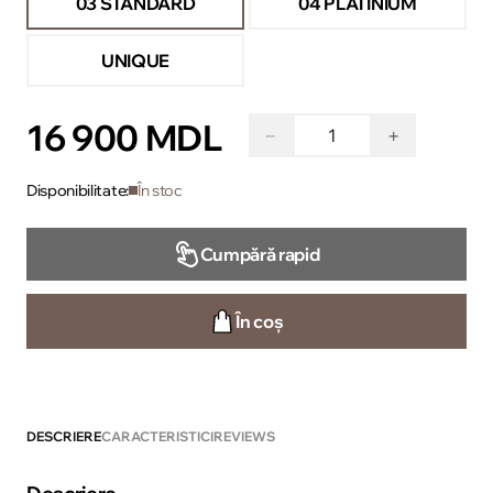
03 STANDARD
04 PLATINIUM
UNIQUE
16 900 MDL
−
+
Disponibilitate:
În stoc
Cumpără rapid
În coș
DESCRIERE
CARACTERISTICI
REVIEWS